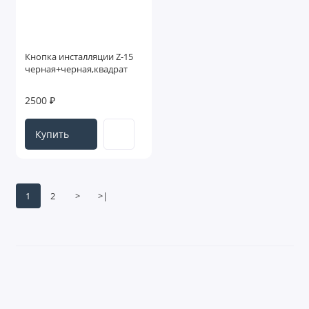
Кнопка инсталляции Z-15
черная+черная,квадрат
2500 ₽
Купить
1
2
>
>|