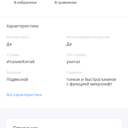
В избранное
В сравнение
Характеристики
Антивсплеск
Антигрязевое покрытие
Да
Да
Страна
Тип товара
Италия/Китай
унитаз
Монтаж
Сиденье
Подвесной
тонкое и быстросъемное
с функцией микролифт
Все характеристики
Описание